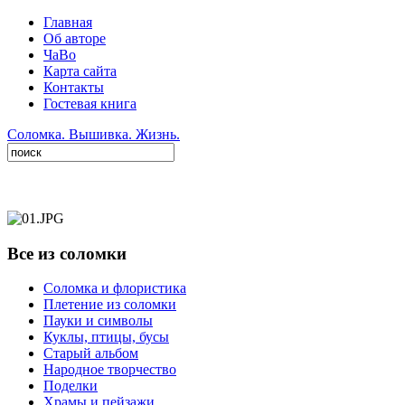
Главная
Об авторе
ЧаВо
Карта сайта
Контакты
Гостевая книга
Соломка. Вышивка. Жизнь.
Все из соломки
Соломка и флористика
Плетение из соломки
Пауки и символы
Куклы, птицы, бусы
Старый альбом
Народное творчество
Поделки
Храмы и пейзажи