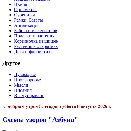
Цветы
Орнаменты
Сувениры
Рамки. Багеты
Аппликация
Бабочки из лепестков
Поделки и растения
Корзиночка из шишек
Растения в открытках
Дети и флористика
Другое
Лукоморье
Про здоровье
Мысли
Писания
В Тмутаракань
С добрым утром!
Сегодня
суббота 8 августа 2026 г.
Схемы узоров "Азбука"