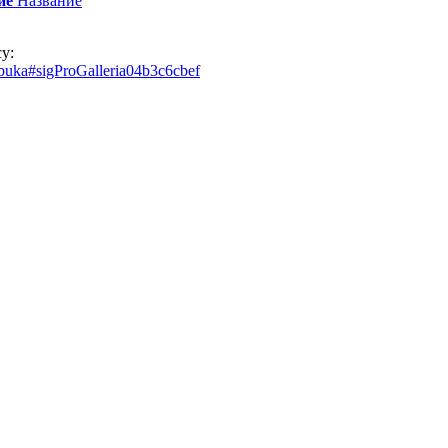
ие
Название
у:
zbuka#sigProGalleria04b3c6cbef