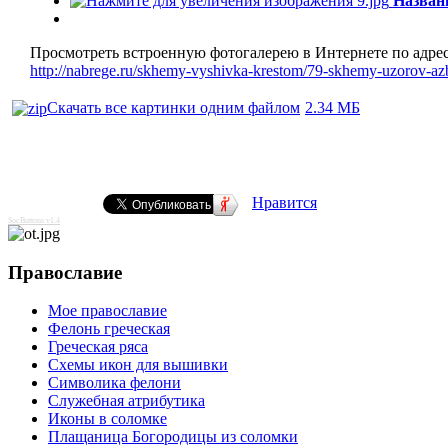
Назван
Просмотреть встроенную фотогалерею в Интернете по адрес
http://nabrege.ru/skhemy-vyshivka-krestom/79-skhemy-uzorov-a
Скачать все картинки одним файлом
2.34 МБ
Нравится
SocButtons v1.4
Православие
Мое православие
Фелонь греческая
Греческая ряса
Схемы икон для вышивки
Символика фелони
Служебная атрибутика
Иконы в соломке
Плащаница Богородицы из соломки