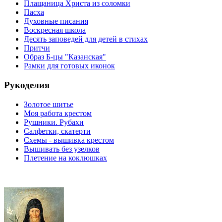
Плащаница Христа из соломки
Пасха
Духовные писания
Воскресная школа
Десять заповедей для детей в стихах
Притчи
Образ Б-цы "Казанская"
Рамки для готовых иконок
Рукоделия
Золотое шитье
Моя работа крестом
Рушники. Рубахи
Салфетки, скатерти
Схемы - вышивка крестом
Вышивать без узелков
Плетение на коклюшках