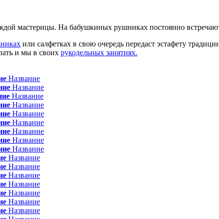
каждой мастерицы. На бабушкиных рушниках постоянно встреча
шниках
или салфетках в свою очередь передаст эстафету традиц
пать и мы в своих
рукодельных занятиях.
ие
Название
ние
Название
ние
Название
ние
Название
ние
Название
ние
Название
ние
Название
ние
Название
ние
Название
ие
Название
ие
Название
ие
Название
ие
Название
ие
Название
ие
Название
ие
Название