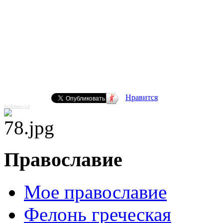
Нравится
SocButtons v1.4
Православие
Мое православие
Фелонь греческая