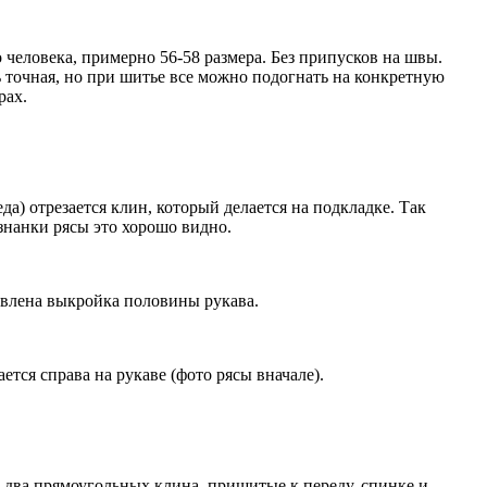
человека, примерно 56-58 размера. Без припусков на швы.
 точная, но при шитье все можно подогнать на конкретную
рах.
да) отрезается клин, который делается на подкладке. Так
знанки рясы это хорошо видно.
влена выкройка половины рукава.
тся справа на рукаве (фото рясы вначале).
два прямоугольных клина, пришитые к переду, спинке и