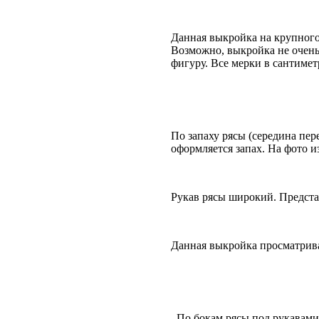
Данная выкройка на крупного 
Возможно, выкройка не очень
фигуру. Все мерки в сантимет
По запаху рясы (середина пере
оформляется запах. На фото и
Рукав рясы широкий. Предста
Данная выкройка просматривае
По бокам рясы под рукавами 