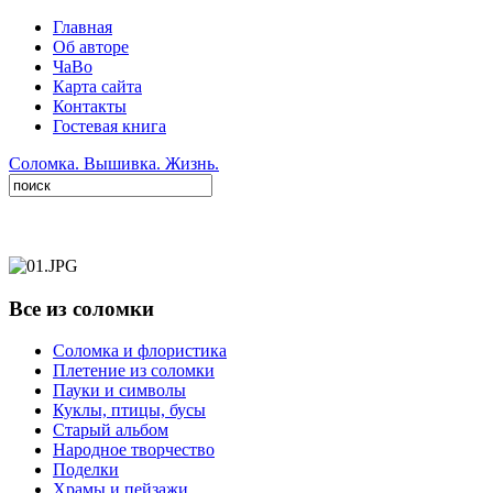
Главная
Об авторе
ЧаВо
Карта сайта
Контакты
Гостевая книга
Соломка. Вышивка. Жизнь.
Все из соломки
Соломка и флористика
Плетение из соломки
Пауки и символы
Куклы, птицы, бусы
Старый альбом
Народное творчество
Поделки
Храмы и пейзажи