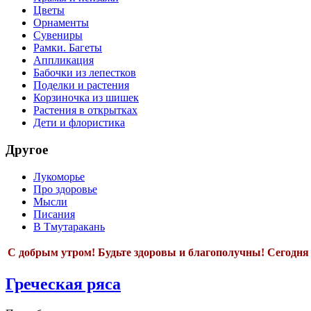
Цветы
Орнаменты
Сувениры
Рамки. Багеты
Аппликация
Бабочки из лепестков
Поделки и растения
Корзиночка из шишек
Растения в открытках
Дети и флористика
Другое
Лукоморье
Про здоровье
Мысли
Писания
В Тмутаракань
С добрым утром!
Будьте здоровы и благополучны! Сегодн
Греческая ряса