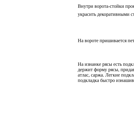
Внутри ворота-стойки про
украсить декоративными с
На вороте пришивается пет
На изнанке рясы есть подкл
держит форму рясы, придав
атлас, саржа. Легкие подк
подкладка быстро изнашива