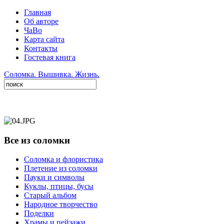
Главная
Об авторе
ЧаВо
Карта сайта
Контакты
Гостевая книга
Соломка. Вышивка. Жизнь.
Все из соломки
Соломка и флористика
Плетение из соломки
Пауки и символы
Куклы, птицы, бусы
Старый альбом
Народное творчество
Поделки
Храмы и пейзажи