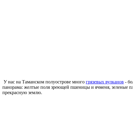
У нас на Таманском полуострове много
грязевых вулканов
- бо
панорама: желтые поля зреющей пшеницы и ячменя, зеленые 
прекрасную землю.