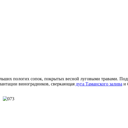
льших пологих сопок, покрытых весной луговыми травами. Подн
плантации виноградников, сверкающая
дуга Таманского залива
и 