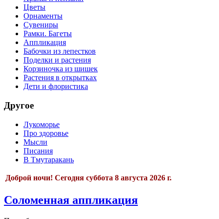
Цветы
Орнаменты
Сувениры
Рамки. Багеты
Аппликация
Бабочки из лепестков
Поделки и растения
Корзиночка из шишек
Растения в открытках
Дети и флористика
Другое
Лукоморье
Про здоровье
Мысли
Писания
В Тмутаракань
Доброй ночи!
Сегодня
суббота 8 августа 2026 г.
Соломенная аппликация