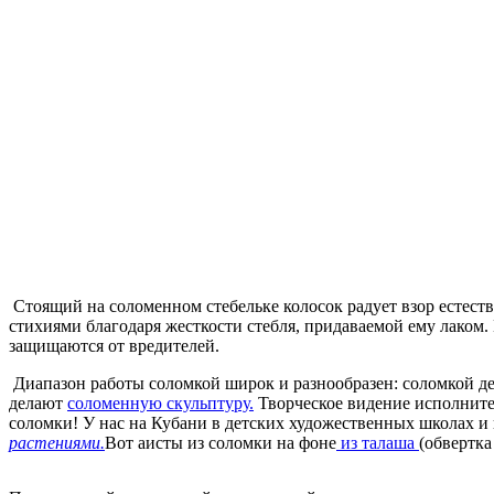
Стоящий на соломенном стебельке колосок радует взор естест
стихиями благодаря жесткости стебля, придаваемой ему лаком.
защищаются от вредителей.
Диапазон работы соломкой широк и разнообразен: соломкой д
делают
соломенную скульптуру.
Творческое видение исполните
соломки! У нас на Кубани в детских художественных школах и
растениями.
Вот аисты из соломки на фоне
из талаша
(обвертка