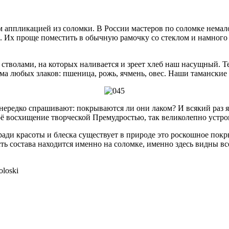
 аппликацией из соломки. В России мастеров по соломке немал
и. Их проще поместить в обычную рамочку со стеклом и намног
 стволами, на которых наливается и зреет хлеб наш насущный. Т
ома любых злаков: пшеница, рожь, ячмень, овес. Наши таманские
нередко спрашивают: покрываются ли они лаком? И всякий раз я
воё восхищение творческой Премудростью, так великолепно устр
ади красоты и блеска существует в природе это роскошное покр
 состава находится именно на соломке, именно здесь видны все 