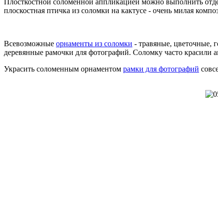
Плосткостной соломенной аппликацией можно выполнить отдель
плоскостная птичка из соломки на кактусе - очень милая компо
Всевозможные
орнаменты из соломки
- травяные, цветочные, 
деревянные рамочки для фотографий. Соломку часто красили
Украсить соломенным орнаментом
рамки для фотографий
совсе