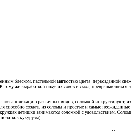
венным блеском, пастельной мягкостью цвета, первозданной све
 К тому же выработкой пахучих соков и смол, превращающихся н
елают аппликацию различных видов, соломкой инкрустируют, и
ля способно создать из соломы и простые и самые неожиданные 
 кружках детишки занимаются соломкой с удовольствием. Солом
 початков кукурузы).