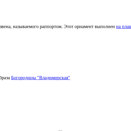
 звена, называемого раппортом. Этот орнамент выполнен
на пла
браза
Богородицы "Владимирская"