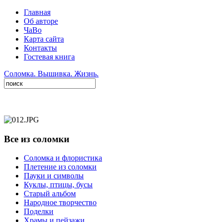
Главная
Об авторе
ЧаВо
Карта сайта
Контакты
Гостевая книга
Соломка. Вышивка. Жизнь.
Все из соломки
Соломка и флористика
Плетение из соломки
Пауки и символы
Куклы, птицы, бусы
Старый альбом
Народное творчество
Поделки
Храмы и пейзажи