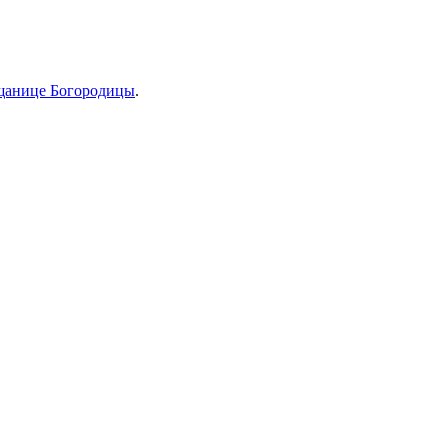
щанице Богородицы
.